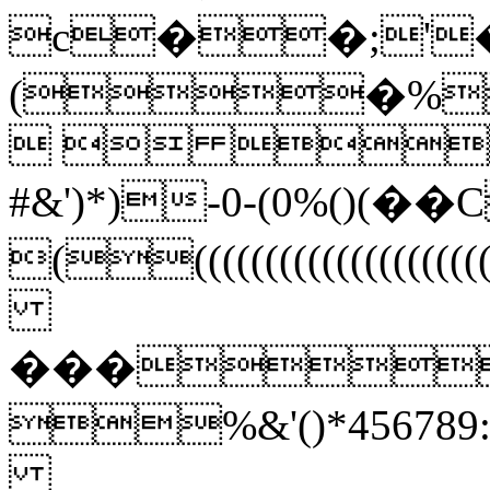
c��;'
(�%
  
#&')*)-0-(0%()(
((((((((((((((
���
%&'()*45