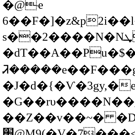
�@ҽ
6��F�]�z&p2i�
s��2����N�Nܜ�f�`h�|!�\7�-
�dT��A��Pu�$
Ꮨ�����e��F���
�J�d�{�Ѵ�3gy,�
�G��rυ����N��_
��Z��v��~� �D
׿@M9(�V�7���<�wV�J�B���ީ]���i%�݈,��>�v�c$��1���;8�>±u�U��X�`�@n�WE=�ay�&t��p�,�h9����(�����_��1�