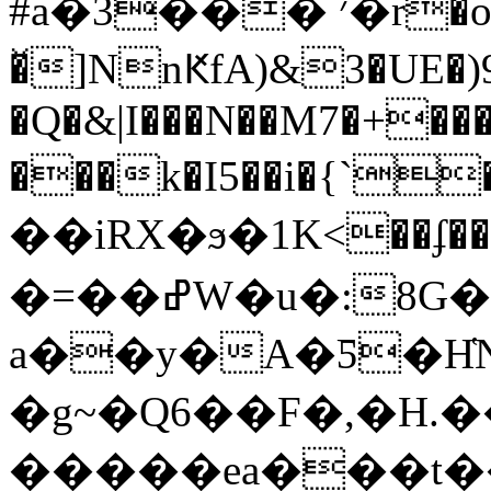
#a�3��� ׳�r�o� |�moo5�[z���K2?
�̌]NnԞfA)&3�UE�)
�Q�
&|I���N��M7�+���
���k�I5��i�{`
��iRX�ϧ�1K<��ʄ��
�=��ߝW�u�:8G��
a��y�A�Ƽ�H
�g~�Q6��F�,�H.
�����ea���t�