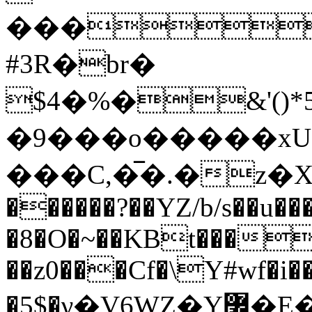
���
#3R�br�
$4�%�&'(
�9���o�����xU
���C,�̅�.�z�Xg
������?��YZ/b/s��u��
�8�O�~��KBt���
��z0���Cf�\Y#wf�i�
�5$�γ�V6WZ�Y߼�E�3�������#��V�~�