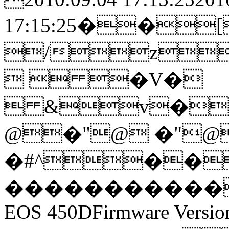
17:15:25��[
/z
  �V�
 &v�
@�"@ �"@
�#^��
�����������
EOS 450DFirmware Versio