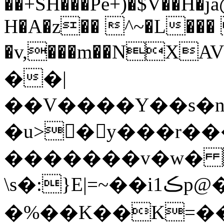
��+SH���Pe+)�$V��H�ja
H�A�z�� ^~�L�
�v,���m��
NXAV�
��|
��V����Y��s�ns
�u>񆣣�y���r��
�������v�w� 
\s�:}E|=~��iڪ1p@��9⽿
�%��K��K=��