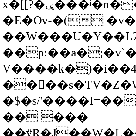
x�[[?�ݷ���ʲ�n��]Euءn��Y2�pJoR�?
�E�Ov-�( �v�
��W���U�Y��L7
��p:��a�;�v`���$u���sݙ4�0�8B+�+����sY�r
V����k�)�i��4����sڰ����4i2%��mv�;�Ι~�
����s�TV�Z�WR
�$�s/'����I=�
�� ���
��ÿR�J��W�L