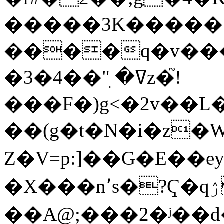
�����3K������
����q�v��
�3�ߜ� ׅ"��4z�֮!
���F�)g<�2v��L
��(g�t�N�i�z�
Z�V=p:]��G�E�
�X���n٬s�?Ҁ�qۯt��%+^�f
��A@;���2�ʲ��d