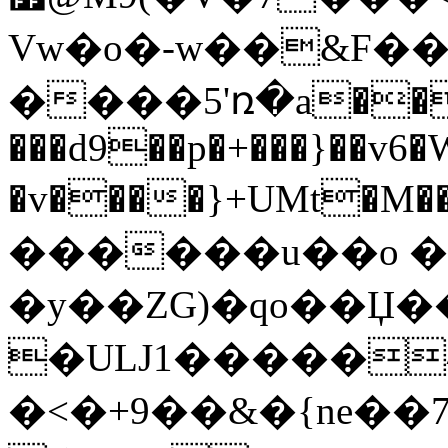
Vw�o�-w��&F��
����5'ռ�a��7R
���d9��p�+���}��v6�
�v����}+UMt�M��i��މ4.c�v�8�������`3G�̎�v�==+�_|,ГY����&r"���j!.G���L������jO���"2$��#*s�c�+h
������u��o �
�y��ZG)�qo��Џ�
�ULJ1�����
�<�+9��&�{ne��7E