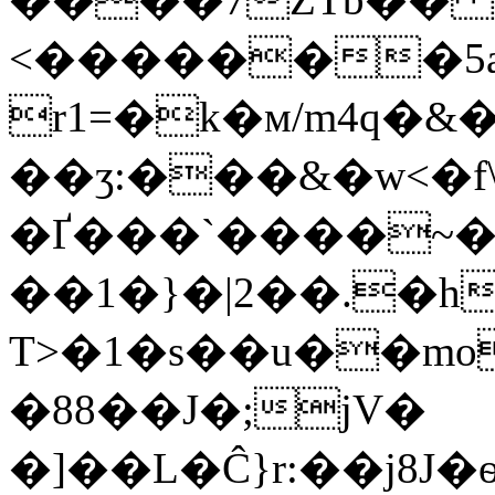
<�������5a
r1=�k�м/m4q�&�
��ӡ:���&�w<�
�Ґ���`����~�GcK
��1�}�|2��.�h
T>�1�s��u��mo
�88��J�;jV�
�]��L�Ĉ}r:��j8J