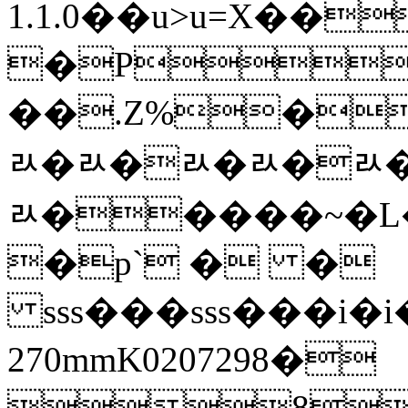
1.1.0��u>u=X�
�P
��.Z%�1
ﾭ�ﾭ�ﾭ�ﾭ�ﾭ
ﾭ�����~�L�
�p` � �
sss���sss���i
270mmK0207298�
8