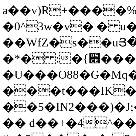
a��v)R+����%��
�0^3w�v�|� u�
��WfZ�s��uՅ�
�*� :�{׎���/<�V�ݭ'���q��3���sޱ5��6�m�z��_��]U�����{W,�A7}o��2���Ǽ��ڰ=���7Q"�Mo�+F��Y��E&8*�����+��w�]_\���ƒ�c2Z0l�1Nߝuz��RٕP��d_�ȭ��9&d���e[i�����n��Ѳ����H��޺k��!
�U���O88�G�Mq
���t���IK�
��5�IN2���)�
�� d��+�4^�