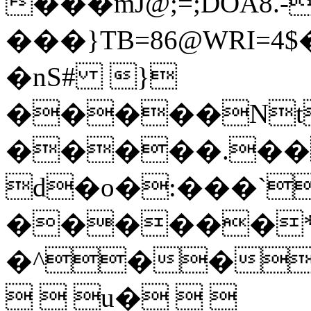
���mJ@;=;DOA8.-
���}TB=86@WRI=4$
�nS# }
�����Nt
�����.��
d�o�:���`
������
�^��
  u�  