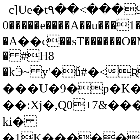
_c]Ue�t۹��<���9��Z��N�D�)�eV�٠^�c�{F��#�:W���G�^,
0�����e����A��u���1
�А��c��sT������O�
� #H8
�kӬ~ y'�ǚ#�<Ʀ�ڽ���|g�
���U�9�p�K��
��:Xj�,Q0+7&�
ki�
�1K�������