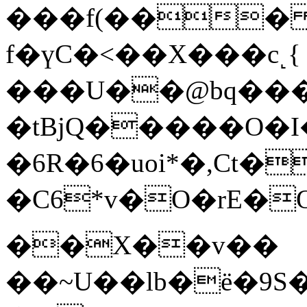
���f(��� 
f�үC�<��X���c˻{
���U��@bq���C6��3�n�����׃M]
�tBjQ�����O�I
�6R�6�uoi*�,Ct
�C6*v�O�rE�O
��X��v��
��~U��lb�ё�9S