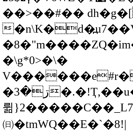
��>��#�� dh�g�
�n\K�d�߽u7��
�8�"m����ZQ�im
�\g*0>�\�
V������e#r�
�ڗ�3�.�!Ҭ,��u��wl�z�y?�
륆}2�����C��_L7
㈰�tmWQ��E�`�8!|