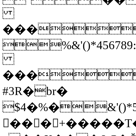
���
%&'()*45
���
#3R�br�
$4�%�&'(
񗵆���+�����T�