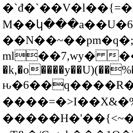
�`đ�`��V�l��{=�i
M��կ���a��U�6�
��N��~��pm�q�;
ml��7,wy� ��G~�
�k,�o����y��U)(��%
ԋ�6��q����R
����=�>I��X&�
�����H�'��{<~�