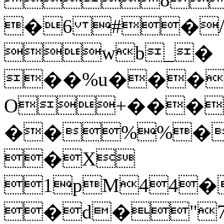
�6 #�
wb_�
��%u���
O+���
��%%�
�X
1pM44
�d�"