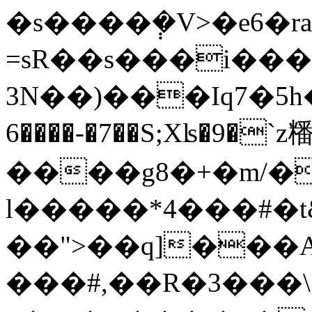
�s����݄�V>�e6�r
=sR��s���i���
3N��)���Iq7�5h��#tN9>���+
6����-�7��S;Xʪ�9�
����g8�+�m/�
l�����*4���#�t&�|P�X
��">��q]���
���#,��R�3���\�\��gyc�