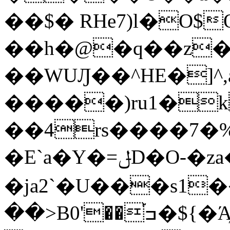
��$� RHe7)l�O$
��h�@�q��z�
��WUԒ��^HE�]
�����)ru1�kUճ��B��"3�ڨf���G^����Oro sG+3�S'<k��>�u�E.���t��9
��4rs����7�%�x�߃5�PF��r�g�E����q~�{�$�����׻�`
�E`a�Y�=ݪD�O-�za��f�Yv㜃
�ja2`�U���s1������,�
��>Β0'��֡ߏ�${�Ά̰�*|�� ��