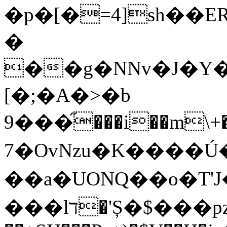
�p�[�=4]sh��
�
��g�NNv�J�Y
[�;�A�>�b
9���֞���i��m\
7�OvNzu�K����
��a�UONQ��o�Τ'J
���lד�'Ș�$���pzՋ;ě΂I�� 3*�wsס�~���W]�����3�K�F��0��������r�Zq"��bG�:ֲb7 ~�$����ZvP=���b��M�d+ܯ^�]������