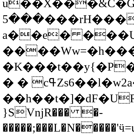
u��X���&C�Ğ��ں/��|^
���5���rH����K,��S�ᔷrH��#{H�C,�'��%e$���=4\�HeM�B�ei��_�t,�0���Z�����(�#uW����1��]K�d2�֣��Y�g��>H�X�}
a��e� ���U
����Ww=�h���
�K���t��y{�P�
� � cߟZs6��l�w2a�@��a�y��\}
��h��t�]�dF�
}SVnjR��� �-
�����;���L�N�