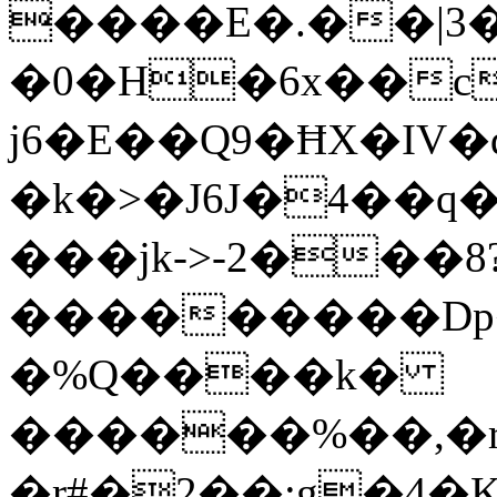
����E�.��|3
�0�H�6x��c
j6�E��Q9�ĦX�IV�q��J�fێ��b��Q�
�k�>�J6J�4��q�
���jk->-2���8?
���������Dp��
�%Q����k�
������%��,�
�r#�2��;g�4�