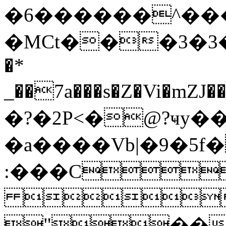
�6������^�
�MCt���3�3����W
�*
_��7a���s�Z�Vi�m
�?�2P<�@?ҹy�
�a����Vb|�9�5f
:���C

"��