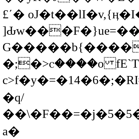
£ʹ� oJ�t��lI�v,{ӊ�
]Ԃw���F�}ue=��
G�����b{�����
�;�>ⲥ����o fE`T��
c>f�y�=�14�6�;�R
�q/
��\�F��=�j�5�
a�