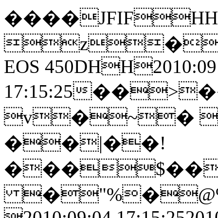
����JFIFHH�
z�
EOS 450DHH2010:09
17:15:25��
v�~� 
��|��!
���$��
�"%�@
2010:09:04 17:15:25201