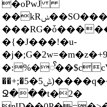
�oPwJ
��kRݭ��SO����>`0�,���Ԏ����EY؛
���RG�ȱ�������Eqj�,��:V߉
�{�J���!�u-
�j�;G�2w=�m�z�
�:%�ꨩ��$ccVm�
��+;�ݰ5�5)����q���Q������o� �OƬh�5�ݫN��4j�[b�
Ջ���t�2�
ɐI
D��0P�=�>