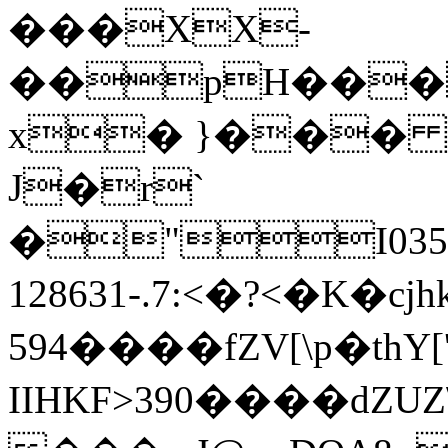
���XX-
��pH���
x� }���
J�r`
�"I035;#**,/
128631-.7:<�?<�K�cjh
594����fZV[\p�thY[
IIHKF>390����dZUZ