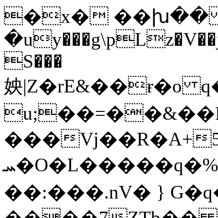
�x� ��խ�
�uy���g\pLz�V��j
S���
姎|Z�rE&��ɍ�o 
u;��=��&�
���Vj��R�A+
ܚ�O�L�����q�%��R�%���~�^�挍
��:���.nV� } G
����7ZTb�� 