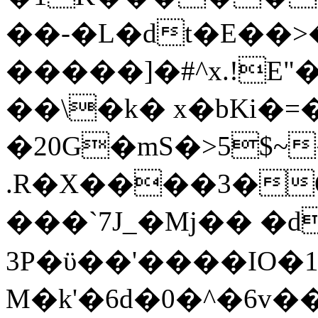
��-�L�dt�E��>
�����]�#^x.!E"�
��\�k� x�bKi�=
�20G�mS�>5$
.R�X����3�O
���`7J_�Mj�� �d
3P�ϋ��'����IO�
M�k'�6d�0�^�6v