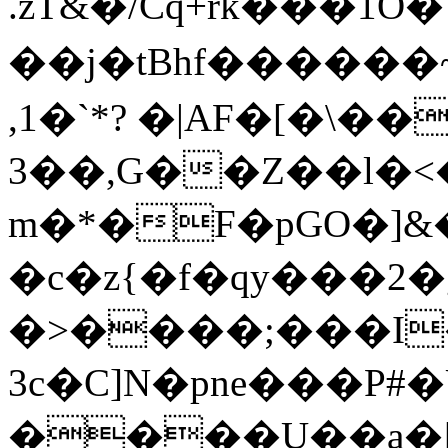
.zƬ&�/Cq+rk���1
��j�tBhf����
,1�`*? �|AF�[�\��
3��,G��Z��l�<
m�*�F�pGO�]&
�c�z{�f�qy���2
�>����;���I�
3c�C]N�pne���P#�U�
����U��a�Ͱ