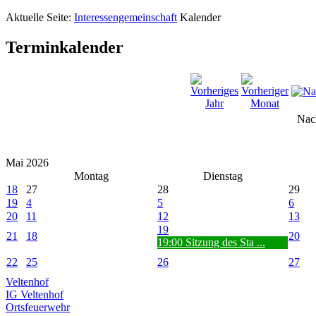
Aktuelle Seite:
Interessengemeinschaft
Kalender
Terminkalender
Nac
Mai 2026
Montag
Dienstag
18
27
28
29
19
4
5
6
20
11
12
13
19
21
18
20
19:00 Sitzung des Sta ...
22
25
26
27
Veltenhof
IG Veltenhof
Ortsfeuerwehr