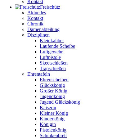
Kontakt
Freischütz
Aktuelles
Kontakt
Chronik
Damenabteilung
Disziplinen
Kleinkaliber
Laufende Scheibe
Luftgewehr
Luftpistole
Skeetschießen
Trapschießen
Ehrentafeln
Ehrenscheiben
Glückskönig
Großer König
Jugendkönig
Jugend Glückskönig
Kaiserin
Kleiner König
Kinderkönig
Königin
Pistolenkönig
Schinkenbrett