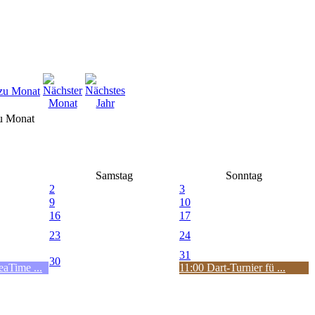
u Monat
Samstag
Sonntag
2
3
9
10
16
17
23
24
31
30
aTime ...
11:00 Dart-Turnier fü ...