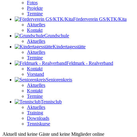
Fotos
Projekte
Termine
Förderverein GS/KTK/Kita
Aktuelles
Kontakt
Grundschule
Aktuelles
Kindertagesstätte
Aktuelles
Termine
Feldmark - Realverband
Kontakt
Vorstand
Seniorenkreis
Aktuelles
Kontakt
Termine
Tennisclub
Aktuelles
Training
Downloads
Tenniskurse
Aktuell sind keine Gäste und keine Mitglieder online