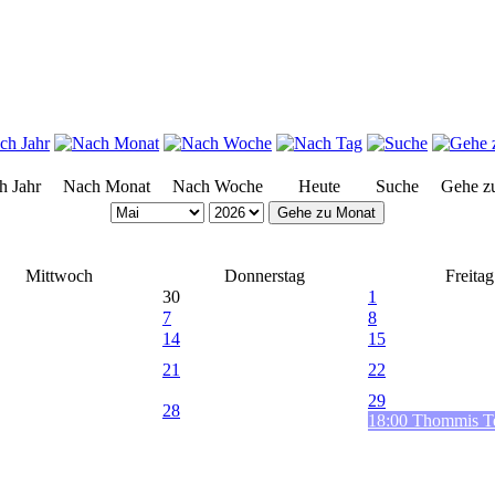
h Jahr
Nach Monat
Nach Woche
Heute
Suche
Gehe z
Gehe zu Monat
Mittwoch
Donnerstag
Freitag
30
1
7
8
14
15
21
22
29
28
18:00 Thommis Te